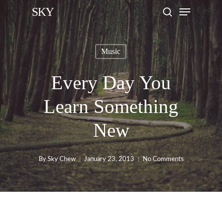
Menu
Skip
SKY
search
to
main
Music
content
Every Day You
Learn Something
New
By
Sky Chew
January 23, 2013
No Comments